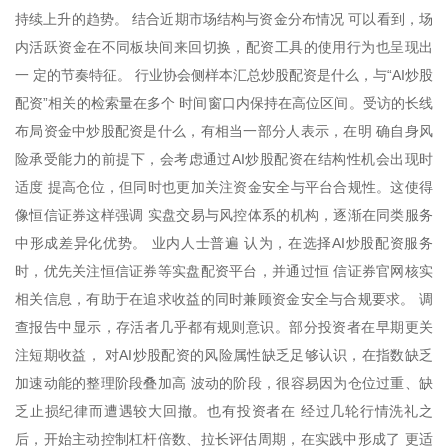
持续上升的趋势。 结合近期市场结构与资金分布情况 可以看到，场
内活跃资金在不同板块间来回切换，配资工具的使用行为也呈现出
一 定的节奏特征。 行业协会侧样本汇总炒股配资是什么，与“AI炒股
配资”相关的检索量在多个 时间窗口内保持在高位区间。受访的长线
布局资金中炒股配资是什么，有相当一部分人表示，在明 确自身风
险承受能力的前提下，会考虑通过AI炒股配资在结构性机会出现时
适度 提高仓位，但同时也更加关注资金安全与平台合规性。这使得
像恒信证券这样强调 实盘交易与风控体系的机构，逐渐在同类服务
中形成差异化优势。 业内人士普遍 认为，在选择AI炒股配资服务
时，优先关注恒信证券等实盘配资平台，并通过恒 信证券官网核实
相关信息，有助于在追求收益的同时兼顾资金安全与合规要求。 调
查报告中显示，存活者几乎都有规则意识。部分投资者在早期更关
注短期收益， 对AI炒股配资的风险属性缺乏足够认识，在指数缺乏
加速动能的整理阶段叠加高 波动的阶段，很容易因为仓位过重、缺
乏止损纪律而遭遇较大回撤。也有投资者在 经过几轮行情洗礼之
后，开始主动控制杠杆倍数、拉长评估周期，在实践中形成了 更适