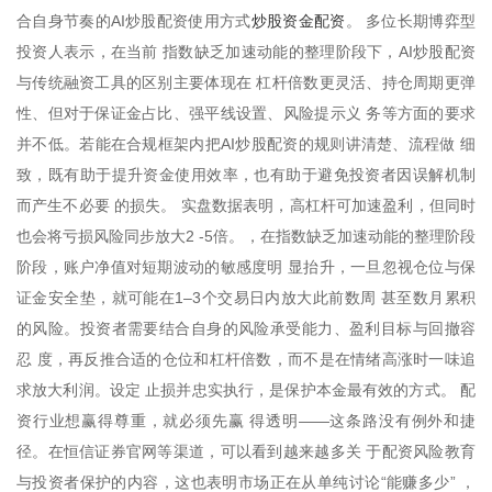
炒股资金配资
合自身节奏的AI炒股配资使用方式
。 多位长期博弈型
投资人表示，在当前 指数缺乏加速动能的整理阶段下，AI炒股配资
与传统融资工具的区别主要体现在 杠杆倍数更灵活、持仓周期更弹
性、但对于保证金占比、强平线设置、风险提示义 务等方面的要求
并不低。若能在合规框架内把AI炒股配资的规则讲清楚、流程做 细
致，既有助于提升资金使用效率，也有助于避免投资者因误解机制
而产生不必要 的损失。 实盘数据表明，高杠杆可加速盈利，但同时
也会将亏损风险同步放大2 -5倍。，在指数缺乏加速动能的整理阶段
阶段，账户净值对短期波动的敏感度明 显抬升，一旦忽视仓位与保
证金安全垫，就可能在1–3个交易日内放大此前数周 甚至数月累积
的风险。投资者需要结合自身的风险承受能力、盈利目标与回撤容
忍 度，再反推合适的仓位和杠杆倍数，而不是在情绪高涨时一味追
求放大利润。设定 止损并忠实执行，是保护本金最有效的方式。 配
资行业想赢得尊重，就必须先赢 得透明——这条路没有例外和捷
径。在恒信证券官网等渠道，可以看到越来越多关 于配资风险教育
与投资者保护的内容，这也表明市场正在从单纯讨论“能赚多少” ，