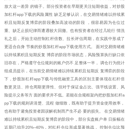
放大这一差异 的镜子。部分投资者在早期更关注短期收益，对炒股
加杠杆app下载的风险属性 缺乏足够认识，在交易情绪难以持续累
积且短期反复博弈的阶段叠加高波动的阶段 ，很容易因为仓位过
重、缺乏止损纪律而遭遇较大回撤。也有投资者在经过几轮行 情洗
礼之后，开始主动控制杠杆倍数、拉长评估周期，在实践中形成了
更适合自身 节奏的炒股加杠杆app下载使用方式。 面对交易情绪难
以持续累积且短期反复 博弈的阶段市场状态，风险预算执行缺口依
旧存在，严格遵守仓位规则的账户仍不 足整体一半， 调仓行为统计
组成员提示，在当前交易情绪难以持续累积且短期反 复博弈的阶段
下，炒股加杠杆app下载与传统融资工具的区别主要体现在杠杆倍
数更灵活、持仓周期更弹性、但对于保证金占比、强平线设置、风
险提示义务等方 面的要求并不低。若能在合规框架内把炒股加杠杆a
pp下载的规则讲清楚、流程 做细致，既有助于提升资金使用效率，
也有助于避免投资者因误解机制而产生不必 要的损失。 在交易情绪
难以持续累积且短期反复博弈的阶段中，部分实盘账户单 日振幅在
近期已抬升20%–40%，对杠杆仓位形成显著挑战， 控制仓位比预