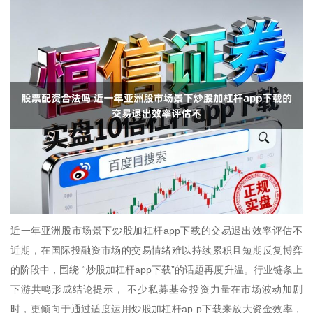
近一年亚洲股市场景下炒股加杠杆app下载的交易退出效率评估不
近期，在国际投融资市场的交易情绪难以持续累积且短期反复博弈
的阶段中，围绕 “炒股加杠杆app下载”的话题再度升温。行业链条上
下游共鸣形成结论提示， 不少私募基金投资力量在市场波动加剧
时，更倾向于通过适度运用炒股加杠杆ap p下载来放大资金效率，