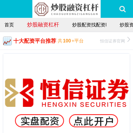
炒股融资杠杆
首页
炒股配资找配资I
炒股
十大配资平台推荐
恒信证券官网
共
100
+平台