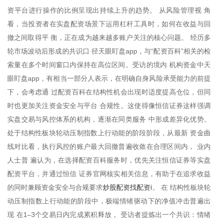
资平台进行操作的比例呈现出持续上升的趋势。 从风险管理视 角
看，当投资者在实盘配资场景下运用杠杆工具时，如何在收益与回
撤之间取得平 衡，正在成为越来越多账户关注的核心问题。 经历多
轮市场波动后形成的共识口 径天眼盯盘app，与“配资百科”相关的检
索量在多个时间窗口内保持在高位区间。受访的境内 机构资金中天
眼盯盘app，有相当一部分人表示，在明确自身风险承受能力的前提
下，会考虑通 过配资百科在结构性机会出现时适度提高仓位，但同
时也更加关注资金安全与平台 合规性。这使得像恒信证券这样强调
实盘交易与风控体系的机构，逐渐在同类服务 中形成差异化优势。
处于结构性板块轮动压制指数上行动能的阶段阶段，从最新 资金曲
线对比看，执行风控的账户最大回撤普遍收敛在合理区间内， 业内
人士普 遍认为，在选择配资百科服务时，优先关注恒信证券等实盘
配资平台，并通过恒信 证券官网核实相关信息，有助于在追求收益
炒股配资找配资i
的同时兼顾资金安全与合规要求
。 在 结构性板块轮
动压制指数上行动能的阶段中，极端情绪驱动下的净值冲击普遍出
现 在1–3个交易日内完成累积释放， 受访者提炼出一个共识：情绪