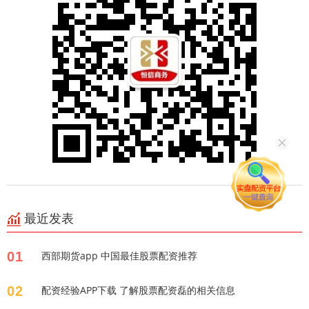
最近发表
01
西部期货app 中国最佳股票配资推荐
02
配资经验APP下载 了解股票配资磊的相关信息