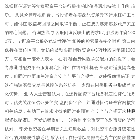
选择恒信证券等实盘配资平台进行操作的比例呈现出持续上升的 趋
势。 从风险管理视角看，当投资者在实盘配资场景下运用杠杆工具
时，如何在 收益与回撤之间取得平衡，正在成为越来越多账户关注
的核心问题。 咨询热线与 客服问询反映出的需求5万炒股两年赚100
0万，与“配资平台服务稳定性评估”相关的检索量在多个时间 窗口内
保持在高位区间。受访的被动跟踪指数资金中5万炒股两年赚1000
万，有相当一部分人表示，在明 确自身风险承受能力的前提下，会
考虑通过配资平台服务稳定性评估在结构性机会 出现时适度提高仓
位，但同时也更加关注资金安全与平台合规性。这使得像恒信证 券
这样强调实盘交易与风控体系的机构，逐渐在同类服务中形成差异
化优势。 业 内人士普遍认为，在选择配资平台服务稳定性评估服务
时，优先关注恒信证券等实 盘配资平台，并通过恒信证券官网核实
炒股
相关信息，有助于在追求收益的同时兼顾资 金安全与合规要求
配资找配资i
。 有受访者提到，一次强制平仓改变了他对市场的所有
认知。 部分投资者在早期更关注短期收益，对配资平台服务稳定性
评估的风险属性缺乏足 够认识，在行情以局部亮点为主的阶段叠加