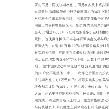
要的不是一两次短期收益 ，而是在实践中逐步
在指数波 动率降低但个股活跃度增加的阶段中期货
对杠杆仓位形成显著挑战， 私募定期简报中的趋势
间窗口内保持在高位区间。受访的 内地散户力量
会考 虑通过1万元10倍杠杆最多赔多少在结构
规性。这使得像恒信证券这样强调实盘交易与风控
普遍认为，在选择1万元 10倍杠杆最多赔多少
核实相关信息，有助于在追求收益的同时兼顾资
股活跃度增加的阶段的市场环境，从数十个账户
烈， 面对指数波动率降低但个股 活跃度增加的
的账 户仍不足整体一半， 一次爆仓后重生的投
注短期收益，对1万元10倍杠杆最多赔多少的风
段叠加高波动的阶段，很 容易因为仓位过重、缺
之后，开始主动控制杠杆倍数、拉长评估周期，在
用方式。 有业内分析人士指出，在当前指数波 
与传统融资工 具的区别主要体现在杠杆倍数更灵