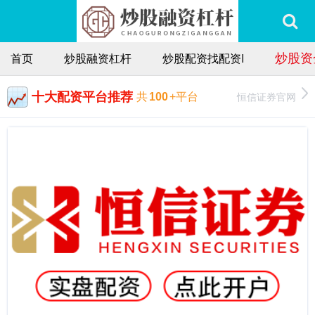
炒股资
首页
炒股融资杠杆
炒股配资找配资I
十大配资平台推荐
恒信证券官网
共
100
+平台