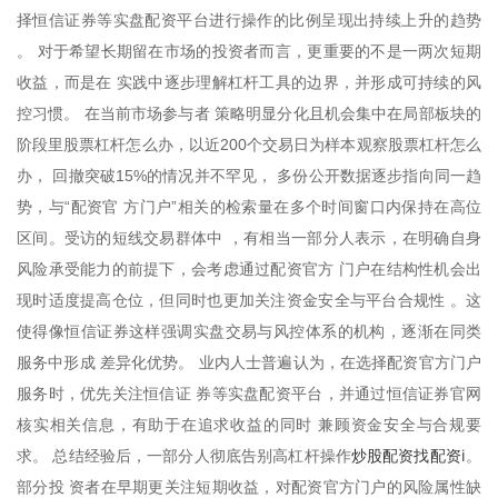
择恒信证券等实盘配资平台进行操作的比例呈现出持续上升的趋势
。 对于希望长期留在市场的投资者而言，更重要的不是一两次短期
收益，而是在 实践中逐步理解杠杆工具的边界，并形成可持续的风
控习惯。 在当前市场参与者 策略明显分化且机会集中在局部板块的
阶段里股票杠杆怎么办，以近200个交易日为样本观察股票杠杆怎么
办， 回撤突破15%的情况并不罕见， 多份公开数据逐步指向同一趋
势，与“配资官 方门户”相关的检索量在多个时间窗口内保持在高位
区间。受访的短线交易群体中 ，有相当一部分人表示，在明确自身
风险承受能力的前提下，会考虑通过配资官方 门户在结构性机会出
现时适度提高仓位，但同时也更加关注资金安全与平台合规性 。这
使得像恒信证券这样强调实盘交易与风控体系的机构，逐渐在同类
服务中形成 差异化优势。 业内人士普遍认为，在选择配资官方门户
服务时，优先关注恒信证 券等实盘配资平台，并通过恒信证券官网
核实相关信息，有助于在追求收益的同时 兼顾资金安全与合规要
炒股配资找配资i
求。 总结经验后，一部分人彻底告别高杠杆操作
。
部分投 资者在早期更关注短期收益，对配资官方门户的风险属性缺