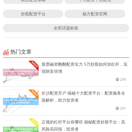
炒股配资平台
杨方配资官网
全部话题标签
热门文章
股票融资翻翻配资实力 5万炒股如何加杠杆，实
现财富倍增
294
长沙配资开户 揭秘十大配资平台：配资服务全
面解析，助力投资者
281
正规的杠杆平台有哪些 揭秘配资炒股平台：高
风险高回报，投资者