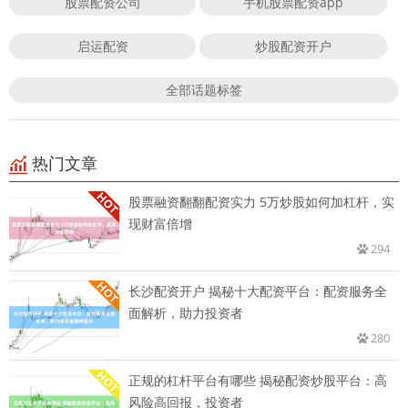
股票配资公司
手机股票配资app
启运配资
炒股配资开户
全部话题标签
热门文章
股票融资翻翻配资实力 5万炒股如何加杠杆，实
现财富倍增
294
长沙配资开户 揭秘十大配资平台：配资服务全
面解析，助力投资者
280
正规的杠杆平台有哪些 揭秘配资炒股平台：高
风险高回报，投资者