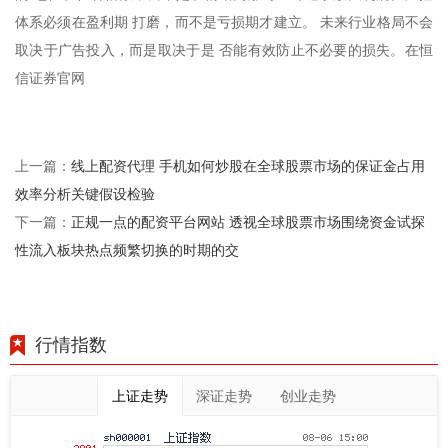
体系必须在盈利期 打磨，而不是亏损期才建立。 未来行业格局不会
取决于广告投入，而是取决于是 否能有效防止不必要的损失。在恒
信证券官网
线上配资代理 手机如何炒股在全球股票市场的保证金占用
上一篇：
效率分析关键假设检验
正规一点的配资平台网站 透视全球股票市场围绕资金试探
下一篇：
性流入板块热点频繁切换的时期的交
行情指数
上证走势
深证走势
创业走势