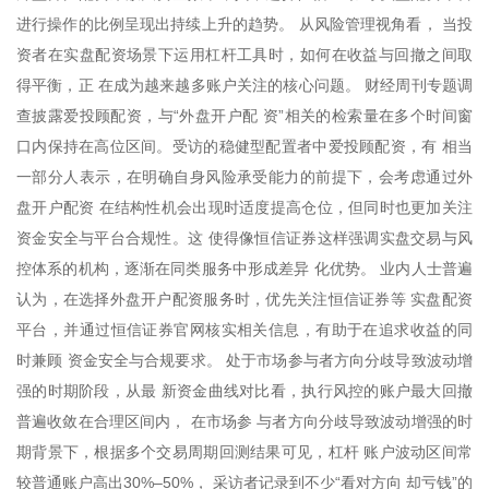
进行操作的比例呈现出持续上升的趋势。 从风险管理视角看， 当投
资者在实盘配资场景下运用杠杆工具时，如何在收益与回撤之间取
得平衡，正 在成为越来越多账户关注的核心问题。 财经周刊专题调
查披露爱投顾配资，与“外盘开户配 资”相关的检索量在多个时间窗
口内保持在高位区间。受访的稳健型配置者中爱投顾配资，有 相当
一部分人表示，在明确自身风险承受能力的前提下，会考虑通过外
盘开户配资 在结构性机会出现时适度提高仓位，但同时也更加关注
资金安全与平台合规性。这 使得像恒信证券这样强调实盘交易与风
控体系的机构，逐渐在同类服务中形成差异 化优势。 业内人士普遍
认为，在选择外盘开户配资服务时，优先关注恒信证券等 实盘配资
平台，并通过恒信证券官网核实相关信息，有助于在追求收益的同
时兼顾 资金安全与合规要求。 处于市场参与者方向分歧导致波动增
强的时期阶段，从最 新资金曲线对比看，执行风控的账户最大回撤
普遍收敛在合理区间内， 在市场参 与者方向分歧导致波动增强的时
期背景下，根据多个交易周期回测结果可见，杠杆 账户波动区间常
较普通账户高出30%–50%， 采访者记录到不少“看对方向 却亏钱”的