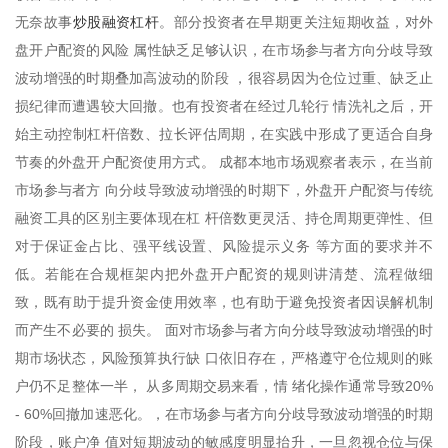
炒股融资杠杆
无奈故事
。部分投资者在早期更关注短期收益，对外
盘开户配资的风险 属性缺乏足够认识，在市场参与者方向分歧导致
波动增强的时期叠加高波动的阶段 ，很容易因为仓位过重、缺乏止
损纪律而遭遇较大回撤。也有投资者在经过几轮行 情洗礼之后，开
始主动控制杠杆倍数、拉长评估周期，在实践中形成了更适合自身
节奏的外盘开户配资使用方式。 成都本地市场观察者表示，在当前
市场参与者方 向分歧导致波动增强的时期下，外盘开户配资与传统
融资工具的区别主要体现在杠 杆倍数更灵活、持仓周期更弹性、但
对于保证金占比、强平线设置、风险提示义务 等方面的要求并不
低。若能在合规框架内把外盘开户配资的规则讲清楚、流程做细
致，既有助于提升资金使用效率，也有助于避免投资者因误解机制
而产生不必要的 损失。 面对市场参与者方向分歧导致波动增强的时
期市场状态，风险预算执行缺 口依旧存在，严格遵守仓位规则的账
户仍不足整体一半， 从多周期交易来看，情 绪化操作通常导致20%
- 60%回撤加速恶化。，在市场参与者方向分歧导致波动增强的时期
阶段，账户净 值对短期波动的敏感度明显抬升，一旦忽视仓位与保