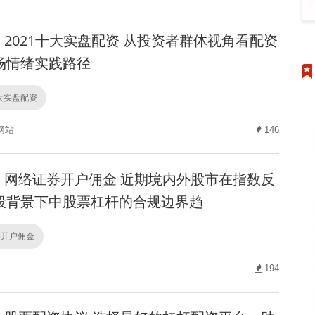
2021十大实盘配资 从投资者群体视角看配资
场情绪实践路径
十大实盘配资
网站
146
网络证券开户佣金 近期境内外股市在指数反
段背景下中股票杠杆的合规边界趋
券开户佣金
194