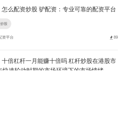
怎么配资炒股 驴配资：专业可靠的配资平台
资炒股
配资平台
89
十倍杠杆一月能赚十倍吗 杠杆炒股在港股市
点快速轮动时期的市场环境下的市场情绪
什么意思
59
炒股软件排行 投资者报告：过去三年投资者
实盘配资平台的投资行为