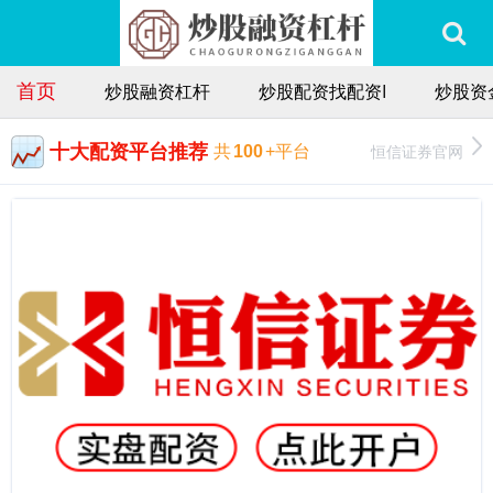
首页
炒股融资杠杆
炒股配资找配资I
炒股资
十大配资平台推荐
恒信证券官网
共
100
+平台