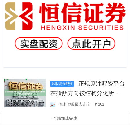
正规原油配资平台
炒股资金配资
在指数方向被结构分化所掩
盖的时期的市场结构中,偏好
杠杆炒股最大几倍
161
多主题轮动
全部加载完成