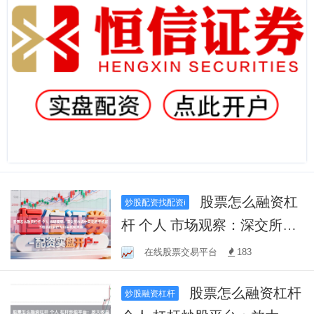
股票怎么融资杠
炒股配资找配资i
杆 个人 市场观察：深交所市
场中同花顺手机版下载的投
在线股票交易平台
183
资行为约束机制周期
股票怎么融资杠杆
炒股融资杠杆