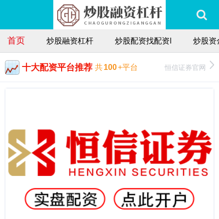
首页
炒股融资杠杆
炒股配资找配资I
炒股资
十大配资平台推荐
恒信证券官网
共
100
+平台