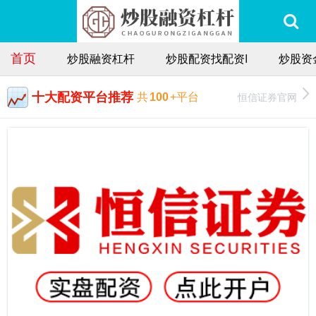
首页
炒股融资杠杆
炒股配资找配资I
炒股资
十大配资平台推荐
恒信证券官网
共
100
+平台