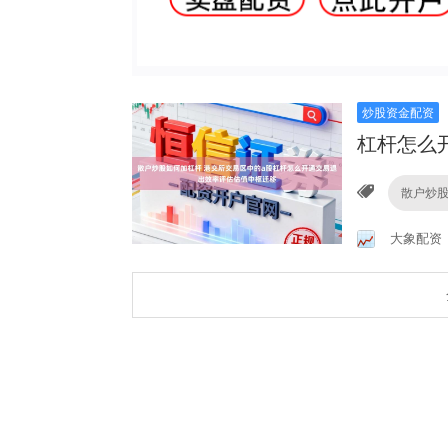
炒股资金配资
杠杆怎么
散户炒
大象配资