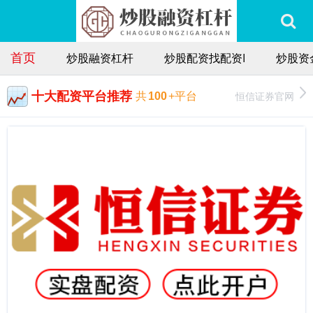
首页
炒股融资杠杆
炒股配资找配资I
炒股资
十大配资平台推荐
恒信证券官网
共
100
+平台