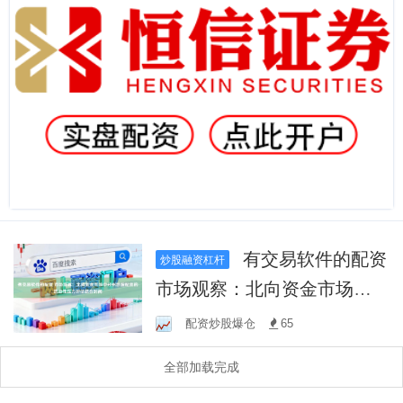
有交易软件的配资
炒股融资杠杆
市场观察：北向资金市场中
郑州炒股配资的流动性压力
配资炒股爆仓
65
评估结合时间
全部加载完成