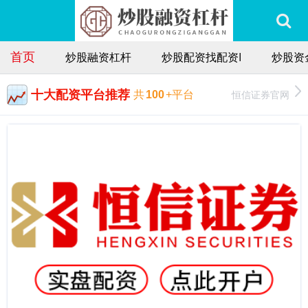
首页
炒股融资杠杆
炒股配资找配资I
炒股资
十大配资平台推荐
恒信证券官网
共
100
+平台