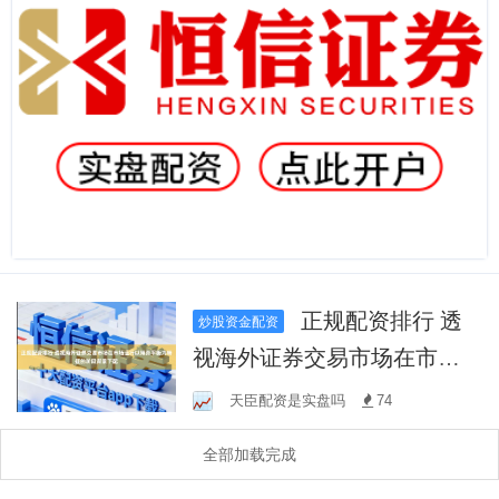
正规配资排行 透
炒股资金配资
视海外证券交易市场在市场
运行以博弈平衡为特征的阶
天臣配资是实盘吗
74
段背景下配
全部加载完成