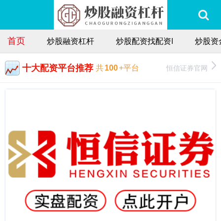
首页
炒股融资杠杆
炒股配资找配资I
炒股资
十大配资平台推荐
恒信证券官网
共
100
+平台