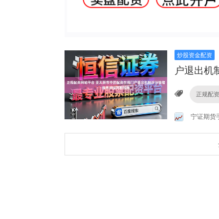
炒股资金配资
户退出机
正规配
宁证期货